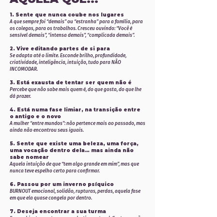
1. Sente que nunca coube nos lugares
A que sempre foi “demais” ou “estranha” para a família, para
os colegas, para os trabalhos. Cresceu ouvindo:
“Você é
sensível demais”, “intensa demais”, “complicada demais”
.
2. Vive editando partes de si para
Se adapta até o limite. Esconde brilho, profundidade,
criatividade, inteligência, intuição, tudo para NÃO
INCOMODAR.
3. Está exausta de tentar ser quem não é
Percebe que não sabe mais quem é, do que gosta, do que lhe
dá prazer.
4. Está numa fase limiar, na transição entre
o antigo e o novo
A mulher “entre mundos”: não pertence mais ao passado, mas
ainda não encontrou seus iguais.
5. Sente que existe uma beleza, uma força,
uma vocação dentro dela… mas ainda não
sabe nomear
Aquela intuição de que “tem algo grande em mim”, mas que
nunca teve espelho certo para confirmar.
6. Passou por um inverno psíquico
BURNOUT emocional, solidão, rupturas, perdas, aquela fase
em que ela quase congela por dentro.
7. Deseja encontrar a sua turma