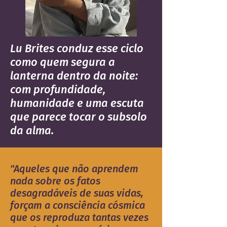
Lu Brites conduz esse ciclo
como quem segura a
lanterna dentro da noite:
com profundidade,
humanidade e uma escuta
que parece tocar o subsolo
da alma.
"Aqueles que não aprendem
nada sobre os fatos
desagradáveis de suas vidas,
forçam a consciência cósmica
que os reproduza tantas vezes