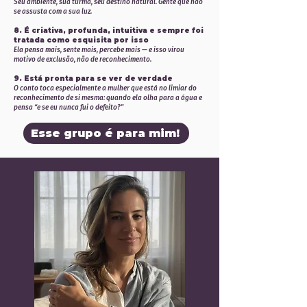
Seu ambiente, sua turma, seu destino natural. Gente que não
se assusta com a sua luz.
8. É criativa, profunda, intuitiva e sempre foi
tratada como esquisita por isso
Ela pensa mais, sente mais, percebe mais — e isso virou
motivo de exclusão, não de reconhecimento.
9. Está pronta para se ver de verdade
O conto toca especialmente a mulher que está no limiar do
reconhecimento de si mesma: quando ela olha para a água e
pensa “e se eu nunca fui o defeito?”
Esse grupo é para mim!