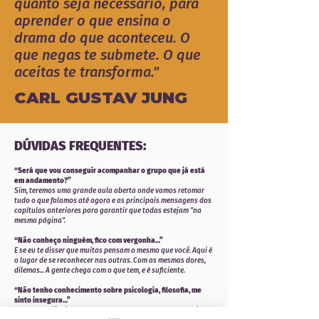
quanto seja necessário, para
aprender o que ensina o
drama do que aconteceu. O
que negas te submete. O que
aceitas te transforma."
CARL GUSTAV JUNG
DÚVIDAS FREQUENTES:
“Será que vou conseguir acompanhar o grupo que já está
em andamento?”
Sim, teremos uma grande aula aberta onde vamos retomar
tudo o que falamos até agora e as principais mensagens dos
capítulos anteriores para garantir que todas estejam "na
mesma página".
“Não conheço ninguém, fico com vergonha…”
E se eu te disser que muitas pensam o mesmo que você. Aqui é
o lugar de se reconhecer nas outras. Com as mesmas dores,
dilemas... A gente chega com o que tem, e é suficiente.
“Não tenho conhecimento sobre psicologia, filosofia, me
sinto insegura…”
A sua experiência e de cada uma que está no grupo é muito