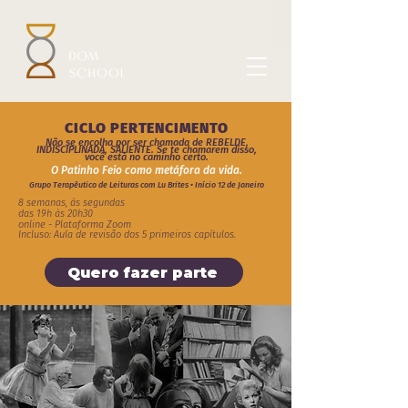
CICLO PERTENCIMENTO
Não se encolha por ser chamada de REBELDE,
INDISCIPLINADA, SALIENTE. Se te chamarem disso,
você está no caminho certo.
O Patinho Feio como metáfora da vida.
Grupo Terapêutico de Leituras com Lu Brites • Início 12 de Janeiro
8 semanas, às segundas
das 19h às 20h30
online - Plataforma Zoom
Incluso: Aula de revisão dos 5 primeiros capítulos.
Quero fazer parte